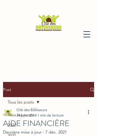
Post
Tous les posts
Cité des Bâtisseurs
Tous les posts
24 janv. 2018
1 min de lecture
AIDE FINANCIÈRE
2022
Dernière mise à jour :
7 déc. 2021
2021