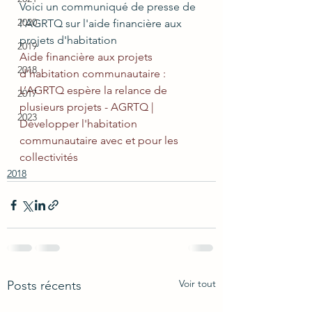
Voici un communiqué de presse de 
2020
l'AGRTQ sur l'aide financière aux 
projets d'habitation 
2019
Aide financière aux projets 
2018
d’habitation communautaire : 
L’AGRTQ espère la relance de 
2017
plusieurs projets - AGRTQ | 
2023
Développer l'habitation 
communautaire avec et pour les 
collectivités
2018
Voir tout
Posts récents