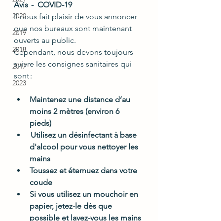
Avis   -   COVID-19
2020
Il nous fait plaisir de vous annoncer 
que nos bureaux sont maintenant 
2019
ouverts au public. 
2018
Cependant, nous devons toujours 
suivre les consignes sanitaires qui 
2017
sont : 
2023
Maintenez une distance d’au 
moins 2 mètres (environ 6 
pieds)
 Utilisez un désinfectant à base 
d'alcool pour vous nettoyer les 
mains 
Toussez et éternuez dans votre 
coude 
Si vous utilisez un mouchoir en 
papier, jetez-le dès que 
possible et lavez-vous les mains 