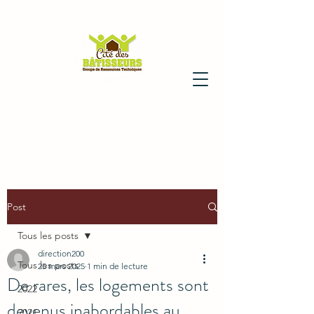
Post
Tous les posts
direction200
Tous les posts
25 mars 2025
1 min de lecture
De rares, les logements sont
2022
devenus inabordables au
2021