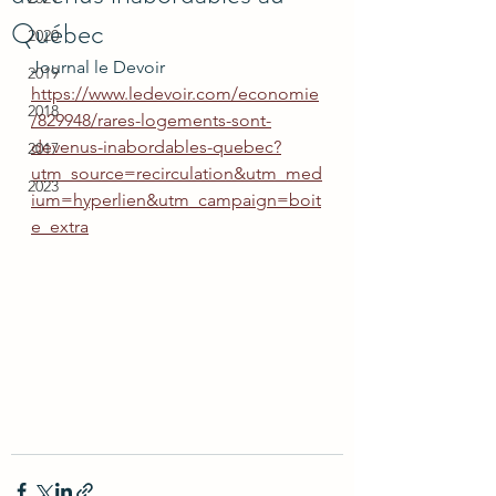
Québec
2020
Journal le Devoir
2019
https://www.ledevoir.com/economie
2018
/829948/rares-logements-sont-
devenus-inabordables-quebec?
2017
utm_source=recirculation&utm_med
2023
ium=hyperlien&utm_campaign=boit
e_extra