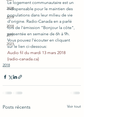
Le logement communautaire est un 
2020
indispensable pour le maintien des 
populations dans leur milieu de vie 
2019
d’origine. Radio-Canada en a parlé 
2018
lors de l'émission "Bonjour la côte", 
présentée en semaine de 6h à 9h. 
2017
Vous pouvez l'écouter en cliquant 
2023
sur le lien ci-dessous: 
Audio fil du mardi 13 mars 2018 
(radio-canada.ca)
2018
Voir tout
Posts récents